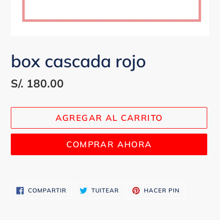
P
box cascada rojo
R
O
Precio
S/. 180.00
D
habitual
U
C
AGREGAR AL CARRITO
T
O
D
COMPRAR AHORA
E
S
Agregando
T
el
A
COMPARTIR
TUITEAR
PINEAR
COMPARTIR
TUITEAR
HACER PIN
C
EN
EN
EN
producto
FACEBOOK
TWITTER
PINTEREST
A
a
D