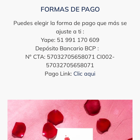
VIDEO
FORMAS DE PAGO
LA
PRADERA
Puedes elegir la forma de pago que más se
I
ajuste a ti :
ATELIER
Yape: 51 991 170 609
FLORAL
Depósito Bancario BCP :
N° CTA: 57032705658071 CI002-
57032705658071
Pago Link:
Clic aqui